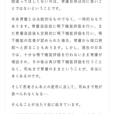
間違ってほしくないのは、胃瘻自体は別に悪いこ
とではないということです。
本来胃瘻とは永続的なものでなく、一時的なもで
あります。
胃瘻造設前に嚥下機能評価を行い、ま
た胃瘻造設後も定期的に嚥下機能評価を行い、嚥
下機能の改善が認められた場合、胃瘻から経口摂
取へと戻ることもあります。
しかし、現在の日本
では、
十分な嚥下機能評価を行わないまま胃瘻が
増設され、その後は再び嚥下機能評価を行うこと
なく、死ぬまで胃瘻のままということが、本当に
多くあるのです。
そして患者さん本人の意思に反して、死ぬまで物が
食べられなくなる….
そんなことが当たり前に起きています。