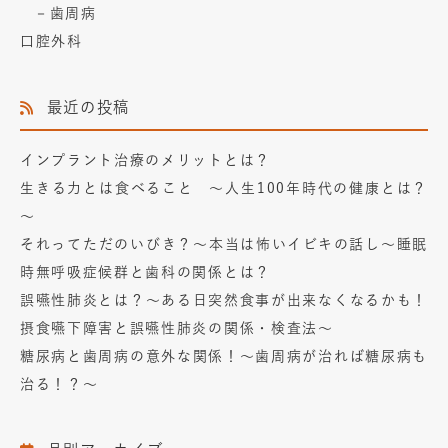
歯周病
口腔外科
最近の投稿
インプラント治療のメリットとは？
生きる力とは食べること ～人生100年時代の健康とは？
～
それってただのいびき？～本当は怖いイビキの話し～睡眠
時無呼吸症候群と歯科の関係とは？
誤嚥性肺炎とは？～ある日突然食事が出来なくなるかも！
摂食嚥下障害と誤嚥性肺炎の関係・検査法～
糖尿病と歯周病の意外な関係！～歯周病が治れば糖尿病も
治る！？～